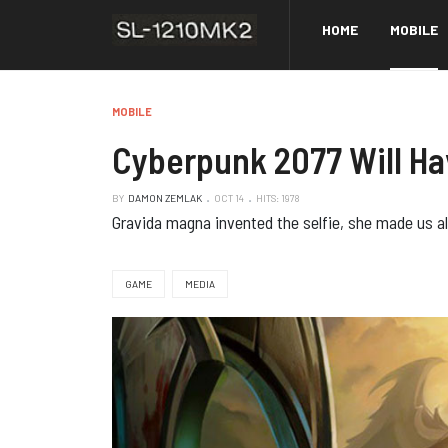
HOME
MOBILE
MOBILE
Cyberpunk 2077 Will H
BY
DAMON ZEMLAK
OCT 14
HITS: 1978
Gravida magna invented the selfie, she made us al
GAME
MEDIA