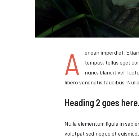
A
enean imperdiet. Etiam
tempus, tellus eget c
nunc, blandit vel, luct
libero venenatis faucibus. Null
Heading 2 goes here
Nulla elementum ligula in sapi
volutpat sed neque et euismod. N