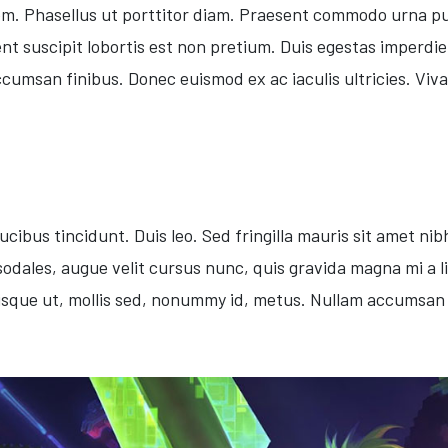
m. Phasellus ut porttitor diam. Praesent commodo urna puru
t suscipit lobortis est non pretium. Duis egestas imperdie
cumsan finibus. Donec euismod ex ac iaculis ultricies. Viva
ucibus tincidunt. Duis leo. Sed fringilla mauris sit amet ni
dales, augue velit cursus nunc, quis gravida magna mi a li
que ut, mollis sed, nonummy id, metus. Nullam accumsan lo