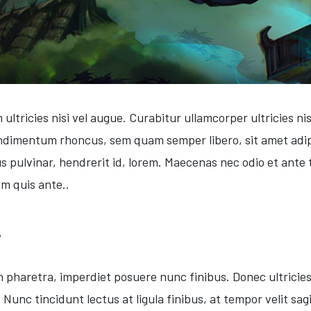
 ultricies nisi vel augue. Curabitur ullamcorper ultricies 
ondimentum rhoncus, sem quam semper libero, sit amet ad
us pulvinar, hendrerit id, lorem. Maecenas nec odio et ante
am quis ante..
.
en pharetra, imperdiet posuere nunc finibus. Donec ultric
unc tincidunt lectus at ligula finibus, at tempor velit sagitt