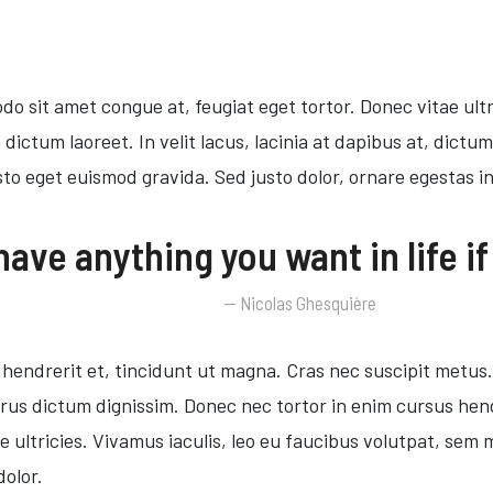
do sit amet congue at, feugiat eget tortor. Donec vitae ultri
ictum laoreet. In velit lacus, lacinia at dapibus at, dictum 
sto eget euismod gravida. Sed justo dolor, ornare egestas in
ave anything you want in life if 
Nicolas Ghesquière
endrerit et, tincidunt ut magna. Cras nec suscipit metus. 
 purus dictum dignissim. Donec nec tortor in enim cursus hen
ue ultricies. Vivamus iaculis, leo eu faucibus volutpat, s
dolor.