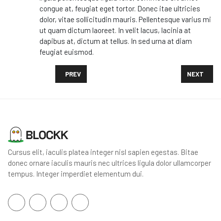
congue at, feugiat eget tortor. Donec itae ultricies
dolor, vitae sollicitudin mauris. Pellentesque varius mi
ut quam dictum laoreet. In velit lacus, lacinia at
dapibus at, dictum at tellus. In sed urna at diam
feugiat euismod.
PREVIOUS ARTICLE: FORTNITE SEASON 5'S MAP GIV
NEXT ARTIC
PREV
NEXT
Cursus elit, iaculis platea integer nisl sapien egestas. Bitae
donec ornare iaculis mauris nec ultrices ligula dolor ullamcorper
tempus. Integer imperdiet elementum dui.