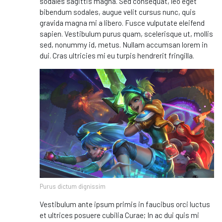
sodales sagittis magna. Sed consequat, leo eget
bibendum sodales, augue velit cursus nunc, quis
gravida magna mi a libero. Fusce vulputate eleifend
sapien. Vestibulum purus quam, scelerisque ut, mollis
sed, nonummy id, metus. Nullam accumsan lorem in
dui. Cras ultricies mi eu turpis hendrerit fringilla.
Purus dictum dignissim
Vestibulum ante ipsum primis in faucibus orci luctus
et ultrices posuere cubilia Curae; In ac dui quis mi