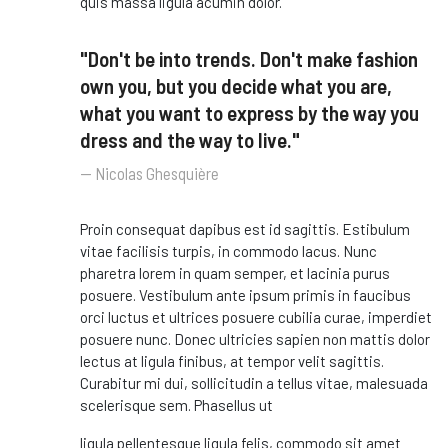
quis massa ligula acumin dolor.
"Don't be into trends. Don't make fashion
own you, but you decide what you are,
what you want to express by the way you
dress and the way to live."
Nicolas Ghesquière
Proin consequat dapibus est id sagittis. Estibulum
vitae facilisis turpis, in commodo lacus. Nunc
pharetra lorem in quam semper, et lacinia purus
posuere. Vestibulum ante ipsum primis in faucibus
orci luctus et ultrices posuere cubilia curae, imperdiet
posuere nunc. Donec ultricies sapien non mattis dolor
lectus at ligula finibus, at tempor velit sagittis.
Curabitur mi dui, sollicitudin a tellus vitae, malesuada
scelerisque sem. Phasellus ut
ligula pellentesque ligula felis, commodo sit amet