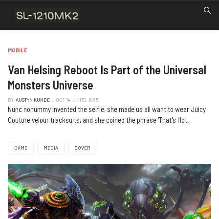
MOBILE
Van Helsing Reboot Is Part of the Universal
Monsters Universe
BY
AUSTYN KUNDE
OCT 14
HITS: 1955
Nunc nonummy invented the selfie, she made us all want to wear Juicy
Couture velour tracksuits, and she coined the phrase 'That's Hot.
GAME
MEDIA
COVER