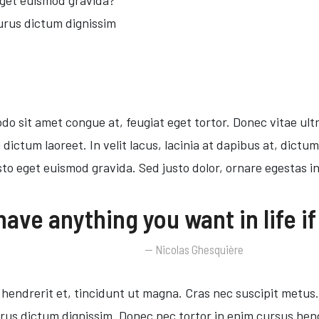
purus dictum dignissim
do sit amet congue at, feugiat eget tortor. Donec vitae ultri
ictum laoreet. In velit lacus, lacinia at dapibus at, dictum 
sto eget euismod gravida. Sed justo dolor, ornare egestas in
ave anything you want in life if 
Nicolas Ghesquière
endrerit et, tincidunt ut magna. Cras nec suscipit metus. 
 purus dictum dignissim. Donec nec tortor in enim cursus hen