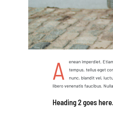
A
enean imperdiet. Etiam
tempus, tellus eget c
nunc, blandit vel, luct
libero venenatis faucibus. Null
Heading 2 goes here