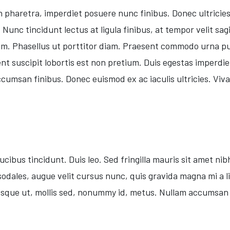
en pharetra, imperdiet posuere nunc finibus. Donec ultric
unc tincidunt lectus at ligula finibus, at tempor velit sagitt
m. Phasellus ut porttitor diam. Praesent commodo urna puru
t suscipit lobortis est non pretium. Duis egestas imperdie
cumsan finibus. Donec euismod ex ac iaculis ultricies. Viva
ucibus tincidunt. Duis leo. Sed fringilla mauris sit amet ni
dales, augue velit cursus nunc, quis gravida magna mi a li
que ut, mollis sed, nonummy id, metus. Nullam accumsan lo