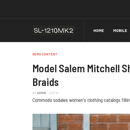
HOME
MOBILE
DEMO CONTENT
Model Salem Mitchell S
Braids
BY
ADMIN
OCT 14
Commodo sodales women's clothing catalogs filling u