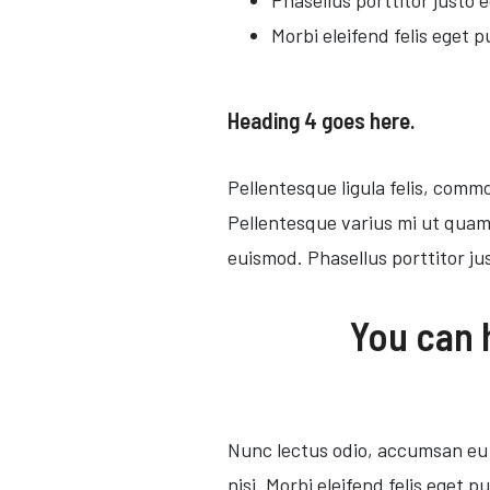
Morbi eleifend felis eget 
Heading 4 goes here.
Pellentesque ligula felis, commo
Pellentesque varius mi ut quam d
euismod. Phasellus porttitor ju
You can h
Nunc lectus odio, accumsan eu h
nisi. Morbi eleifend felis eget