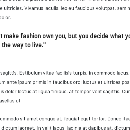
ue ultricies. Vivamus iaculis, leo eu faucibus volutpat, s
dolor.
n't make fashion own you, but you decide what 
the way to live."
sagittis. Estibulum vitae facilisis turpis, in commodo lacu
um ante ipsum primis in faucibus orci luctus et ultrices po
 dolor lectus at ligula finibus, at tempor velit sagittis. Cura
sellus ut
 commodo sit amet congue at, feugiat eget tortor. Donec itae 
ictum laoreet. In velit lacus, lacinia at dapibus at, dictum 