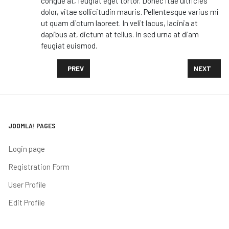
congue at, feugiat eget tortor. Donec itae ultricies
dolor, vitae sollicitudin mauris. Pellentesque varius mi
ut quam dictum laoreet. In velit lacus, lacinia at
dapibus at, dictum at tellus. In sed urna at diam
feugiat euismod.
PREVIOUS ARTICLE: GHANA IS FINALLY GETTING TH
NEXT ARTI
PREV
NEXT
JOOMLA! PAGES
Login page
Registration Form
User Profile
Edit Profile