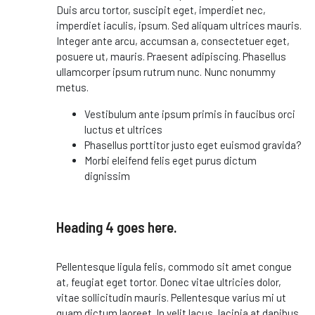
Duis arcu tortor, suscipit eget, imperdiet nec,
imperdiet iaculis, ipsum. Sed aliquam ultrices mauris.
Integer ante arcu, accumsan a, consectetuer eget,
posuere ut, mauris. Praesent adipiscing. Phasellus
ullamcorper ipsum rutrum nunc. Nunc nonummy
metus.
Vestibulum ante ipsum primis in faucibus orci
luctus et ultrices
Phasellus porttitor justo eget euismod gravida?
Morbi eleifend felis eget purus dictum
dignissim
Heading 4 goes here.
Pellentesque ligula felis, commodo sit amet congue
at, feugiat eget tortor. Donec vitae ultricies dolor,
vitae sollicitudin mauris. Pellentesque varius mi ut
quam dictum laoreet. In velit lacus, lacinia at dapibus