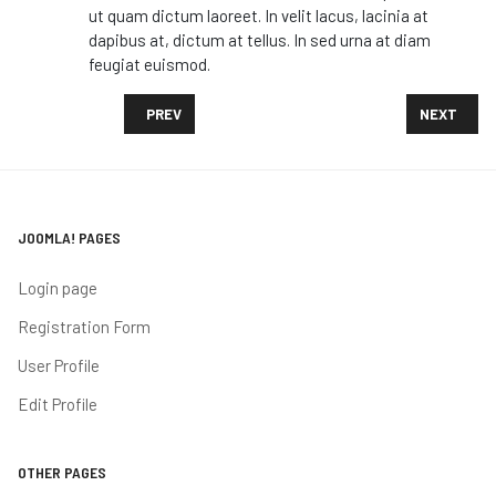
ut quam dictum laoreet. In velit lacus, lacinia at
dapibus at, dictum at tellus. In sed urna at diam
feugiat euismod.
PREVIOUS ARTICLE: HOW A GROUP OF ROMANCE WRI
NEXT ARTI
PREV
NEXT
JOOMLA! PAGES
Login page
Registration Form
User Profile
Edit Profile
OTHER PAGES