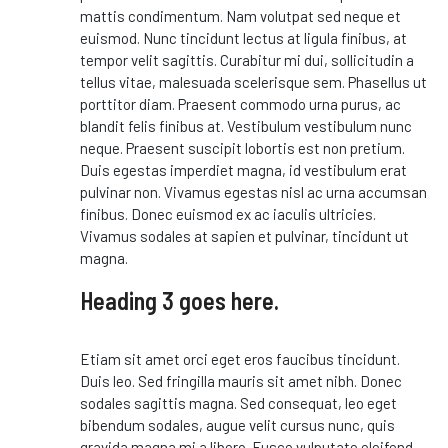
mattis condimentum. Nam volutpat sed neque et
euismod. Nunc tincidunt lectus at ligula finibus, at
tempor velit sagittis. Curabitur mi dui, sollicitudin a
tellus vitae, malesuada scelerisque sem. Phasellus ut
porttitor diam. Praesent commodo urna purus, ac
blandit felis finibus at. Vestibulum vestibulum nunc
neque. Praesent suscipit lobortis est non pretium.
Duis egestas imperdiet magna, id vestibulum erat
pulvinar non. Vivamus egestas nisl ac urna accumsan
finibus. Donec euismod ex ac iaculis ultricies.
Vivamus sodales at sapien et pulvinar, tincidunt ut
magna.
Heading 3 goes here.
Etiam sit amet orci eget eros faucibus tincidunt.
Duis leo. Sed fringilla mauris sit amet nibh. Donec
sodales sagittis magna. Sed consequat, leo eget
bibendum sodales, augue velit cursus nunc, quis
gravida magna mi a libero. Fusce vulputate eleifend